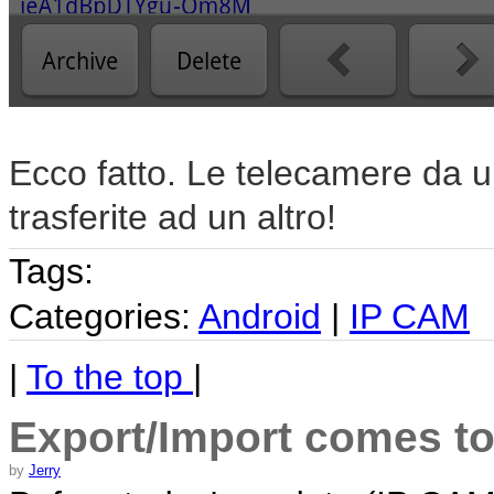
Ecco fatto. Le telecamere da 
trasferite ad un altro!
Tags:
Categories:
Android
|
IP CAM
|
To the top
|
Export/Import comes to
by
Jerry