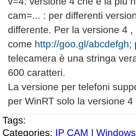
v=4: versione 4 che è la più
cam=... : per differenti versi
differente. Per la versione 4 
come
http://goo.gl/abcdefgh;
p
telecamera è una stringa ver
600 caratteri.
La versione per telefoni suppo
per WinRT solo la versione 4
Tags:
Categories:
IP CAM
|
Windows